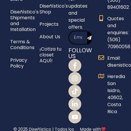
(506)
Diseñístico's
updates
89401602
Diseñístico's
Shop
and
Shipments
Quotes
special
and
Projects
and
offers.
Installation
enquiries:
About Us
(506)
Terms &
70960058
Conditions
¡Cotiza tu
FOLLOW
closet
US
Email:
Privacy
AQUÍ!
disenisti
Policy
Heredia
San
Isidro,
40602,
Costa
Rica
© 2025 Diseñístico | Todos los
Made with