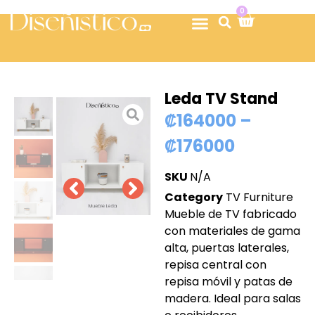
0
Leda TV Stand
₡
164000
–
₡
176000
SKU
N/A
Category
TV Furniture
Mueble de TV fabricado
con materiales de gama
alta, puertas laterales,
repisa central con
repisa móvil y patas de
madera. Ideal para salas