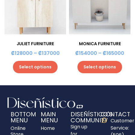
JULIET FURNITURE
MONICA FURNITURE
₡
128000
–
₡
137000
₡
154000
–
₡
165000
Select options
Select options
BOTTOM
MAIN
DISEÑÍSTICO'S
CONTACT
MENU
MENU
COMMUNITY
Customer
Sign up
Service:
Online
Home
for
Store