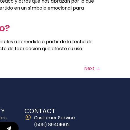
ético y otros que nos abrazan por lo que
vertido en un símbolo emocional para
co?
ebles a la medida a partir de la fecha de
to de fabricación que afecte su uso
Next
→
TY
CONTACT
ers.
Customer Service:
(506) 89401602