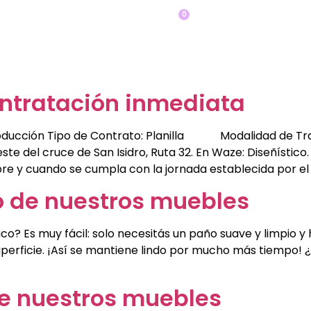
0
op
¡Cotiza tu closet AQUÍ!
Otros
Bl
contratación inmediata
ón Tipo de Contrato: Planilla Modalidad de Trabajo
ste del cruce de San Isidro, Ruta 32. En Waze: Diseñístico. 
pre y cuando se cumpla con la jornada establecida por el 
 de nuestros muebles
co? Es muy fácil: solo necesitás un paño suave y limpio 
perficie. ¡Así se mantiene lindo por mucho más tiempo! 
e nuestros muebles