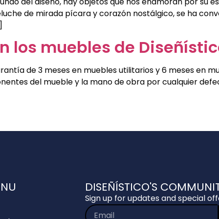
ndo del diseño, hay objetos que nos enamoran por su est
luche de mirada pícara y corazón nostálgico, se ha con
]
n los muebles de Diseñísti
rantía de 3 meses en muebles utilitarios y 6 meses en mu
entes del mueble y la mano de obra por cualquier defec
ENU
DISEÑÍSTICO'S COMMUNI
Sign up for updates and special off