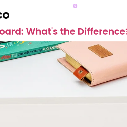
0
co
op
¡Cotiza tu closet AQUÍ!
Otros
Bl
oard: What's the Difference