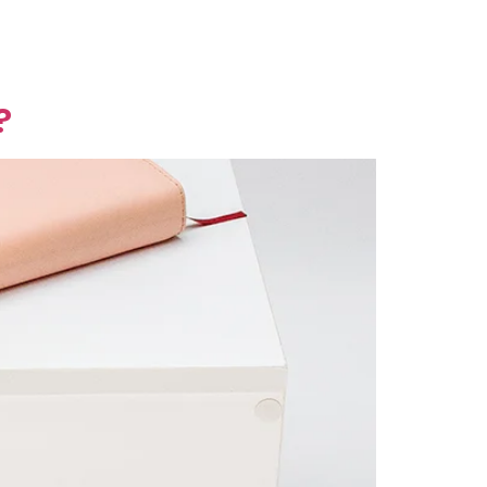
og
Contact
?