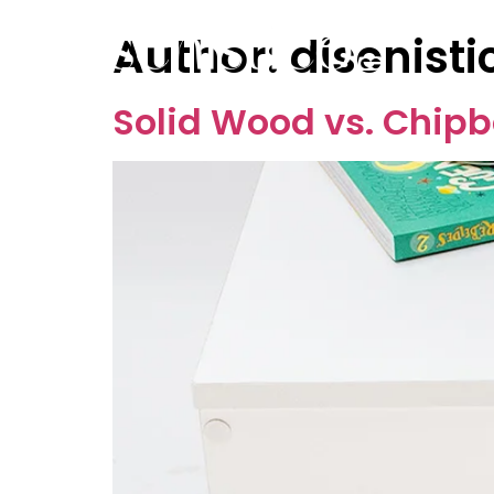
Author:
disenisti
Home
About Us
Diseñístico's Sh
Solid Wood vs. Chipb