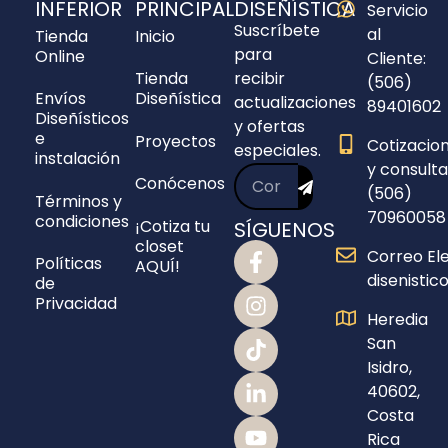
INFERIOR
PRINCIPAL
DISEÑÍSTICA
Servicio
Suscríbete
al
Tienda
Inicio
para
Online
Cliente:
Tienda
recibir
(506)
Envíos
Diseñística
actualizaciones
89401602
Diseñísticos
y ofertas
e
Proyectos
Cotizacio
especiales.
instalación
y consulta
Conócenos
(506)
Términos y
70960058
condiciones
¡Cotiza tu
SÍGUENOS
closet
Correo Ele
Políticas
AQUÍ!
disenisti
de
Privacidad
Heredia
San
Isidro,
40602,
Costa
Rica