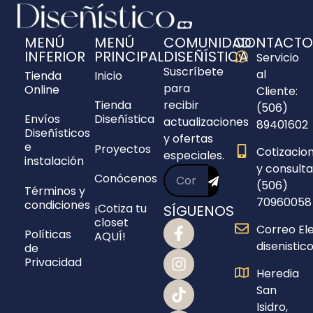
MENÚ
MENÚ
COMUNIDAD
CONTACTO
INFERIOR
PRINCIPAL
DISEÑÍSTICA
Servicio
Suscríbete
al
Tienda
Inicio
para
Online
Cliente:
Tienda
recibir
(506)
Envíos
Diseñística
actualizaciones
89401602
Diseñísticos
y ofertas
e
Proyectos
Cotizacio
especiales.
instalación
y consulta
Conócenos
(506)
Términos y
70960058
condiciones
¡Cotiza tu
SÍGUENOS
closet
Correo Ele
Políticas
AQUÍ!
disenisti
de
Privacidad
Heredia
San
Isidro,