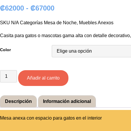
Rango
₡
62000
-
₡
67000
de
SKU
N/A
Categorías
Mesa de Noche
,
Muebles Anexos
precios:
Casita para gatos o mascotas gama alta con detalle decorativ
desde
₡62000
Color
hasta
₡67000
Casita
Gatos
Añadir al carrito
–
Liza
Minelli
cantidad
Descripción
Información adicional
Mesa anexa con espacio para gatos en el interior