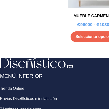
₡186000
múltiples
variantes.
hasta
Las
₡200000
MUEBLE CARMEN
opciones
se
₡
96000
-
₡
103
pueden
elegir
Seleccionar opci
en
la
página
de
producto
MENÚ INFERIOR
Tienda Online
Envíos Diseñísticos e instalación