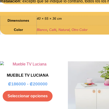
Instalación:
excepto que se indique lo contrario, todos los los
40 × 55 × 36 cm
Dimensiones
Color
Blanco
,
Café
,
Natural
,
Otro Color
MUEBLE TV LUCIANA
Rango
₡
186000
-
₡
200000
de
Este
Seleccionar opciones
precios:
producto
desde
tiene