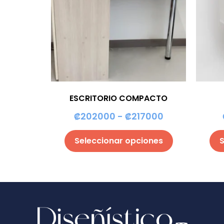
ESCRITORIO COMPACTO
₡
202000
-
₡
217000
Seleccionar opciones
S