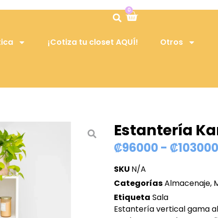
0
tica
¡Cotiza tu closet AQUÍ!
Otros
Estantería Ka
₡
96000
-
₡
10300
SKU
N/A
Categorías
Almacenaje
,
Etiqueta
Sala
Estantería vertical gama al