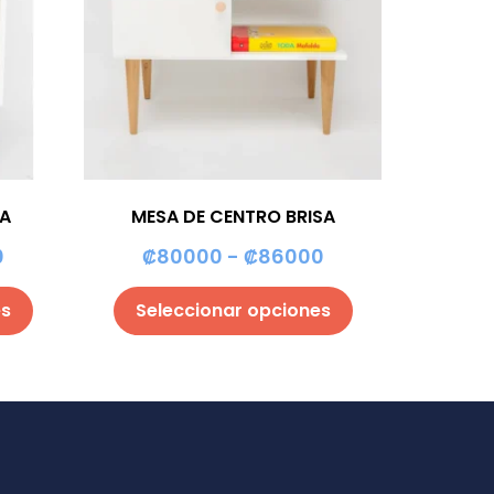
TA
MESA DE CENTRO BRISA
0
₡
80000
-
₡
86000
es
Seleccionar opciones