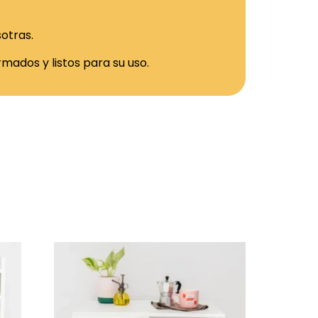
otras.
mados y listos para su uso.