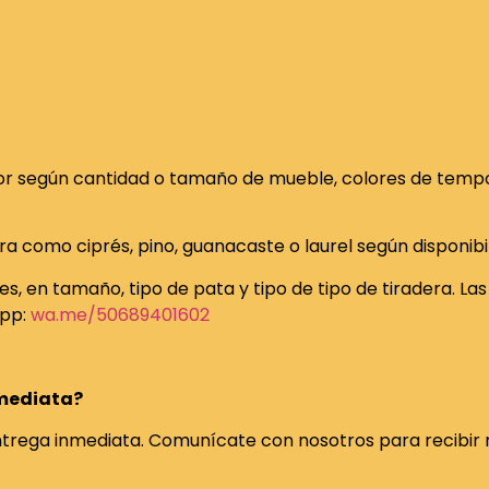
or según cantidad o tamaño de mueble, colores de tempor
 como ciprés, pino, guanacaste o laurel según disponibil
s, en tamaño, tipo de pata y tipo de tipo de tiradera. Las
app:
wa.me/50689401602
nmediata?
ega inmediata. Comunícate con nosotros para recibir m