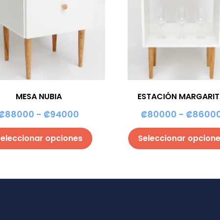
MESA NUBIA
ESTACIÓN MARGARI
₡
88000
-
₡
94000
₡
80000
-
₡
8600
eleccionar opciones
Seleccionar opcion