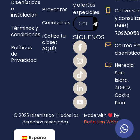
Diseñísticos
y ofertas
e
Proyectos
Cotizacio
especiales.
instalación
y consulta
Conócenos
(506)
Términos y
70960058
condiciones
¡Cotiza tu
SÍGUENOS
closet
Correo Ele
Políticas
AQUÍ!
disenisti
de
Privacidad
Heredia
San
Isidro,
40602,
Costa
Rica
© 2025 Diseñístico | Todos los
Made with
by
derechos reservados.
Definition Webs
Español