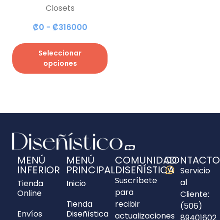
Closets
₡
0
-
₡
316000
Seleccionar
opciones
MENÚ
MENÚ
COMUNIDAD
CONTACTO
INFERIOR
PRINCIPAL
DISEÑÍSTICA
Servicio
Suscríbete
al
Tienda
Inicio
para
Online
Cliente:
Tienda
recibir
(506)
Envíos
Diseñística
actualizaciones
89401602