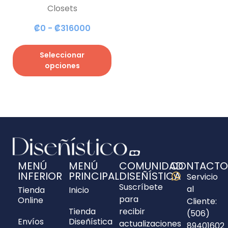
Closets
₡
0
-
₡
316000
Seleccionar
opciones
MENÚ
MENÚ
COMUNIDAD
CONTACTO
INFERIOR
PRINCIPAL
DISEÑÍSTICA
Servicio
Suscríbete
al
Tienda
Inicio
para
Online
Cliente:
Tienda
recibir
(506)
Envíos
Diseñística
actualizaciones
89401602