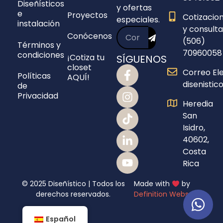
Diseñísticos
y ofertas
e
Proyectos
Cotizacio
especiales.
instalación
y consulta
Conócenos
(506)
Términos y
70960058
condiciones
¡Cotiza tu
SÍGUENOS
closet
Correo Ele
Políticas
AQUÍ!
disenisti
de
Privacidad
Heredia
San
Isidro,
40602,
Costa
Rica
© 2025 Diseñístico | Todos los
Made with
by
derechos reservados.
Definition Webs
Español