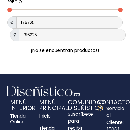
PRECIO
₡
₡
¡No se encuentran productos!
MENÚ
MENÚ
COMUNIDAD
CONTACTO
INFERIOR
PRINCIPAL
DISEÑÍSTICA
Servicio
Suscríbete
al
Tienda
Inicio
para
Online
Cliente:
Tienda
recibir
(506)