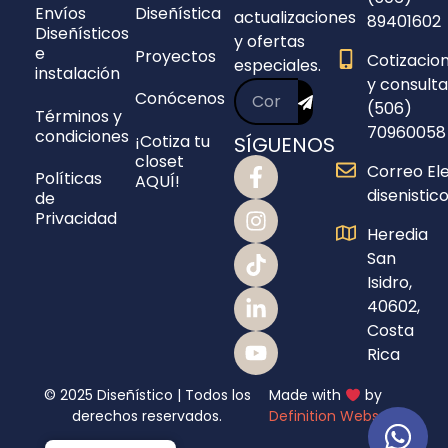
Envíos
Diseñística
actualizaciones
89401602
Diseñísticos
y ofertas
e
Proyectos
Cotizacio
especiales.
instalación
y consulta
Conócenos
(506)
Términos y
70960058
condiciones
¡Cotiza tu
SÍGUENOS
closet
Correo Ele
Políticas
AQUÍ!
disenisti
de
Privacidad
Heredia
San
Isidro,
40602,
Costa
Rica
© 2025 Diseñístico | Todos los
Made with
by
derechos reservados.
Definition Webs