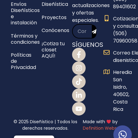
Envíos
Diseñística
actualizaciones
89401602
Diseñísticos
y ofertas
e
Proyectos
Cotizacio
especiales.
instalación
y consulta
Conócenos
(506)
Términos y
70960058
condiciones
¡Cotiza tu
SÍGUENOS
closet
Correo Ele
Políticas
AQUÍ!
disenisti
de
Privacidad
Heredia
San
Isidro,
40602,
Costa
Rica
© 2025 Diseñístico | Todos los
Made with
by
derechos reservados.
Definition Webs