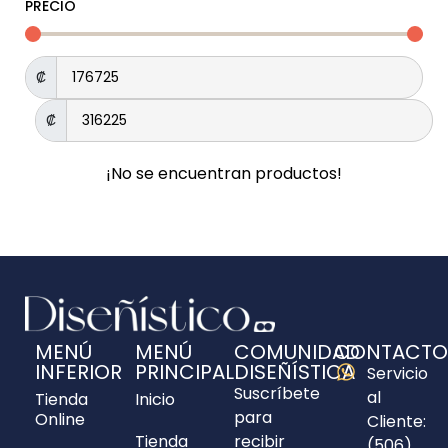
PRECIO
₡
₡
¡No se encuentran productos!
MENÚ
MENÚ
COMUNIDAD
CONTACTO
INFERIOR
PRINCIPAL
DISEÑÍSTICA
Servicio
Suscríbete
al
Tienda
Inicio
para
Online
Cliente:
Tienda
recibir
(506)