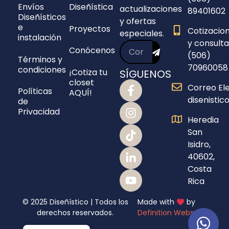
Envíos
Diseñística
actualizaciones
89401602
Diseñísticos
y ofertas
e
Proyectos
Cotizacio
especiales.
instalación
y consulta
Conócenos
(506)
Términos y
70960058
condiciones
¡Cotiza tu
SÍGUENOS
closet
Correo Ele
Políticas
AQUÍ!
disenisti
de
Privacidad
Heredia
San
Isidro,
40602,
Costa
Rica
© 2025 Diseñístico | Todos los
Made with
by
derechos reservados.
Definition Webs