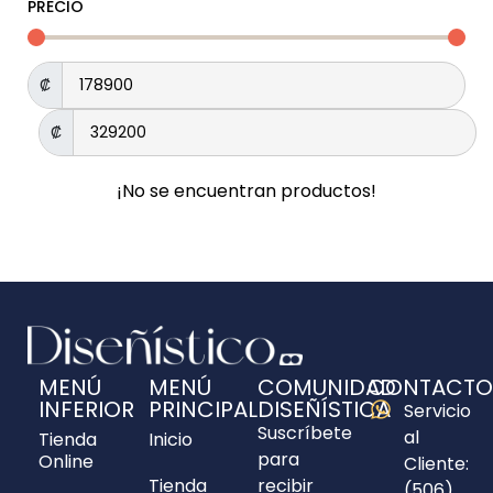
PRECIO
₡
₡
¡No se encuentran productos!
MENÚ
MENÚ
COMUNIDAD
CONTACTO
INFERIOR
PRINCIPAL
DISEÑÍSTICA
Servicio
Suscríbete
al
Tienda
Inicio
para
Online
Cliente:
Tienda
recibir
(506)